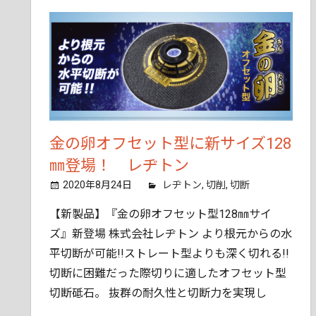
ん
で
も
ご
相
談
く
だ
金の卵オフセット型に新サイズ128
さ
㎜登場！ レヂトン
い。
2020年8月24日
tobita11
レヂトン
,
切削
,
切断
【新製品】『金の卵オフセット型128㎜サイ
ズ』新登場 株式会社レヂトン より根元からの水
平切断が可能!!ストレート型よりも深く切れる!!
切断に困難だった際切りに適したオフセット型
切断砥石。 抜群の耐久性と切断力を実現し