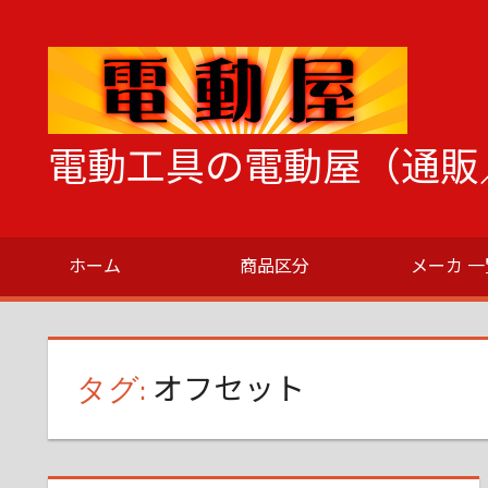
コ
ン
テ
ン
ツ
電動工具の電動屋（通販
へ
ス
電
キ
動
ッ
ホーム
商品区分
メーカ 一
工
プ
具
の
こ
タグ:
オフセット
と
な
ら
な