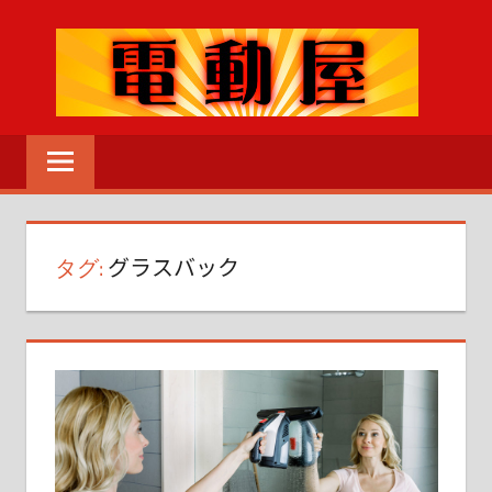
コ
ン
テ
ン
電
ツ
動
へ
MENU
工
ス
具
キ
の
タグ:
グラスバック
ッ
こ
プ
と
な
ら
な
ん
で
も