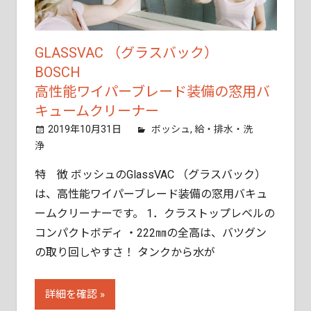
ご
相
談
GLASSVAC （グラスバック）
く
BOSCH
だ
高性能ワイパーブレード装備の窓用バ
さ
キュームクリーナー
い。
2019年10月31日
tobita11
ボッシュ
,
給・排水・洗
浄
特 徴 ボッシュのGlassVAC （グラスバック）
は、高性能ワイパーブレード装備の窓用バキュ
ームクリーナーです。 1．クラストップレベルの
コンパクトボディ ・222㎜の全高は、バツグン
の取り回しやすさ！ タンクから水が
詳細を確認