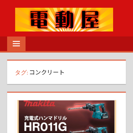
コ
ン
テ
ン
電
ツ
動
へ
MENU
工
ス
具
キ
の
タグ:
コンクリート
ッ
こ
プ
と
な
ら
な
ん
で
も