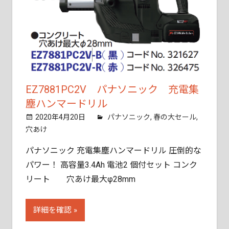
EZ7881PC2V パナソニック 充電集
塵ハンマードリル
2020年4月20日
tobita11
パナソニック
,
春の大セール
,
穴あけ
パナソニック 充電集塵ハンマードリル 圧倒的な
パワー！ 高容量3.4Ah 電池2 個付セット コンク
リート 穴あけ最大φ28mm
詳細を確認