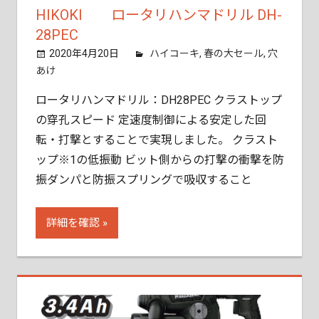
HIKOKI ロータリハンマドリル DH-
28PEC
2020年4月20日
tobita11
ハイコーキ
,
春の大セール
,
穴
あけ
ロータリハンマドリル：DH28PEC クラストップ
の穿孔スピード 定速度制御による安定した回
転・打撃とすることで実現しました。 クラスト
ップ※1の低振動 ビット側からの打撃の衝撃を防
振ダンパと防振スプリングで吸収すること
詳細を確認