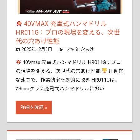
ご
相
談
40VMAX 充電式ハンマドリル
く
HR011G：プロの現場を変える、次世
だ
代の穴あけ性能
さ
2025年12月3日
tobita11
マキタ
,
穴あけ
い。
40Vmax 充電式ハンマドリル HR011G：プロ
の現場を変える、次世代の穴あけ性能
圧倒的
な速さで、作業効率を劇的に改善 HR011Gは、
28mmクラス充電式ハンマドリルにおい
詳細を確認