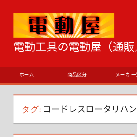
コ
ン
テ
ン
ツ
電動工具の電動屋（通販
へ
ス
電
キ
動
ッ
ホーム
商品区分
メーカ 一
工
プ
具
の
こ
タグ:
コードレスロータリハン
と
な
ら
な