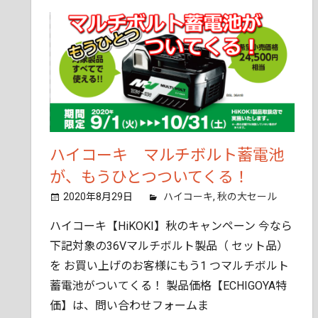
ん
で
も
ご
相
談
く
だ
ハイコーキ マルチボルト蓄電池
さ
い。
が、もうひとつついてくる！
2020年8月29日
tobita11
ハイコーキ
,
秋の大セール
ハイコーキ【HiKOKI】秋のキャンペーン 今なら
下記対象の36Vマルチボルト製品（ セット品）
を お買い上げのお客様にもう1 つマルチボルト
蓄電池がついてくる！ 製品価格【ECHIGOYA特
価】は、問い合わせフォームま