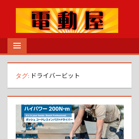
コ
ン
テ
ン
電
ツ
動
へ
MENU
工
ス
具
キ
の
タグ:
ドライバービット
ッ
こ
プ
と
な
ら
な
ん
で
も