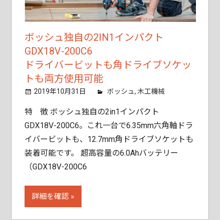
ご
相
談
ボッシュ独自の2IN1インパクト
く
GDX18V-200C6
だ
ドライバービットも角ドライブソケッ
さ
トも両方使用可能
い。
2019年10月31日
tobita11
ボッシュ
,
木工機械
特 徴 ボッシュ独自の2in1インパクト
GDX18V-200C6。これ一台で6.35mm六角軸ドラ
イバービットも、12.7mm角ドライブソケットも
装着可能です。 超高容量の6.0Ahバッテリー
（GDX18V-200C6
詳細を確認