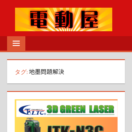
コ
ン
テ
ン
電
ツ
動
へ
MENU
工
ス
具
キ
の
タグ:
地墨問題解決
ッ
こ
プ
と
な
ら
な
ん
で
も