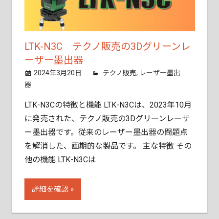
ご
相
談
く
LTK-N3C テクノ販売の3Dグリーンレ
だ
ーザー墨出器
さ
2024年3月20日
tobita11
テクノ販売
,
レーザー墨出
い。
器
LTK-N3Cの特徴と機能 LTK-N3Cは、2023年10月
に発売された、テクノ販売の3Dグリーンレーザ
ー墨出器です。従来のレーザー墨出器の問題点
を解消した、画期的な製品です。 主な特徴 その
他の機能 LTK-N3Cは
詳細を確認