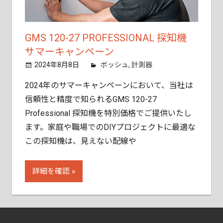
ご
相
談
GMS 120-27 PROFESSIONAL 探知機
く
サマーキャンペーン
だ
2024年8月8日
tobita11
ボッシュ
,
計測器
さ
い。
2024年のサマーキャンペーンにおいて、当社は
信頼性と精度で知られるGMS 120-27
Professional 探知機を特別価格でご提供いたし
ます。家庭や職場でのDIYプロジェクトに最適な
この探知機は、見えない配線や
詳細を確認