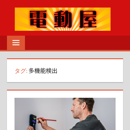
コ
ン
テ
ン
電
ツ
動
へ
MENU
工
ス
具
キ
の
タグ:
多機能検出
ッ
こ
プ
と
な
ら
な
ん
で
も