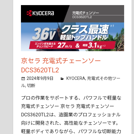
ん
で
も
ご
相
談
く
だ
京セラ 充電式チェーンソー
さ
DCS3620TL2
い。
2024年9月9日
tobita11
KYOCERA
,
充電式その他ツー
ル
,
切断
プロの作業をサポートする、パワフルで軽量な
充電式チェンソー 京セラ 充電式チェンソー
DCS3620TL2は、造園業のプロフェッショナル
向けに開発された、高性能なチェンソーです。
軽量ボディでありながら、パワフルな切断能力