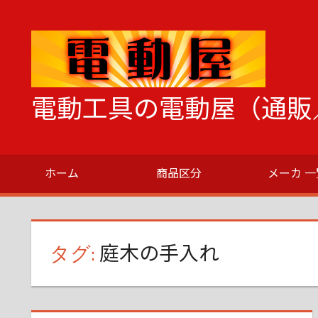
コ
ン
テ
ン
ツ
電動工具の電動屋（通販
へ
ス
電
キ
動
ッ
ホーム
商品区分
メーカ 一
工
プ
具
の
こ
タグ:
庭木の手入れ
と
な
ら
な