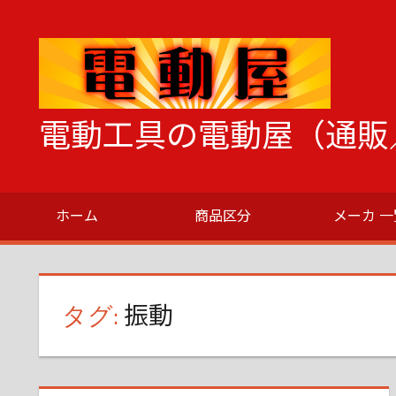
コ
ン
テ
ン
ツ
電動工具の電動屋（通販
へ
ス
電
キ
動
ッ
ホーム
商品区分
メーカ 一
工
プ
具
の
こ
タグ:
振動
と
な
ら
な