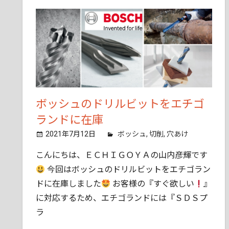
ん
で
も
ご
相
談
く
だ
ボッシュのドリルビットをエチゴ
さ
ランドに在庫
い。
2021年7月12日
tobita11
ボッシュ
,
切削
,
穴あけ
こんにちは、ＥＣＨＩＧＯＹＡの山内彦輝です
今回はボッシュのドリルビットをエチゴラン
ドに在庫しました
お客様の『すぐ欲しい
』
に対応するため、エチゴランドには『ＳＤＳプ
ラ