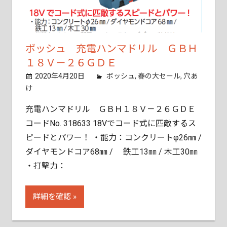
ご
相
談
く
ボッシュ 充電ハンマドリル ＧＢＨ
だ
１８Ｖ－２６ＧＤＥ
さ
2020年4月20日
tobita11
ボッシュ
,
春の大セール
,
穴あ
い。
け
充電ハンマドリル ＧＢＨ１８Ｖ－２６ＧＤＥ
コードNo. 318633 18Vでコード式に匹敵するス
ピードとパワー！ ・能力：コンクリートφ26㎜ /
ダイヤモンドコア68㎜ / 鉄工13㎜ / 木工30㎜
・打撃力：
詳細を確認