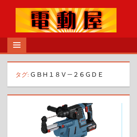
コ
ン
テ
ン
電
ツ
動
へ
MENU
工
ス
具
キ
の
タグ:
ＧＢＨ１８Ｖ－２６ＧＤＥ
ッ
こ
プ
と
な
ら
な
ん
で
も