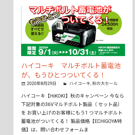
ん
で
も
ご
相
談
く
だ
ハイコーキ マルチボルト蓄電池
さ
い。
が、もうひとつついてくる！
2020年8月29日
tobita11
ハイコーキ
,
秋の大セール
ハイコーキ【HiKOKI】秋のキャンペーン 今なら
下記対象の36Vマルチボルト製品（ セット品）
を お買い上げのお客様にもう1 つマルチボルト
蓄電池がついてくる！ 製品価格【ECHIGOYA特
価】は、問い合わせフォームま