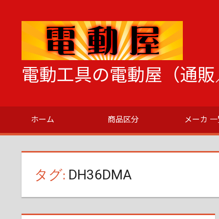
コ
ン
テ
ン
ツ
電動工具の電動屋（通販
へ
ス
電
キ
動
ッ
ホーム
商品区分
メーカ 一
工
プ
具
の
こ
タグ:
DH36DMA
と
な
ら
な