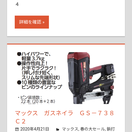
４
詳細を確認
マックス ガスネイラ ＧＳ－７３８
Ｃ２
2020年4月21日
tobita11
マックス
,
春の大セール
,
鋲打