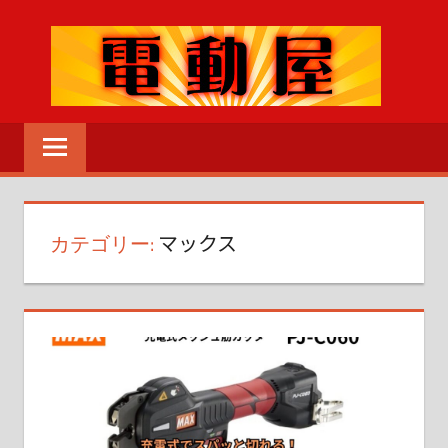
コ
ン
テ
ン
電
ツ
動
へ
MENU
工
ス
具
キ
の
カテゴリー:
マックス
ッ
こ
プ
と
な
ら
な
ん
で
も