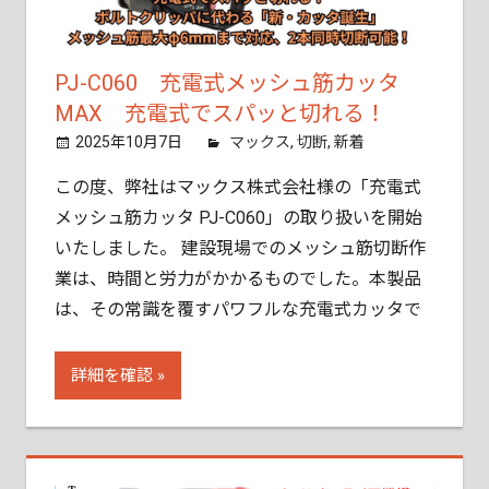
ご
相
談
PJ-C060 充電式メッシュ筋カッタ
く
MAX 充電式でスパッと切れる！
だ
2025年10月7日
tobita11
マックス
,
切断
,
新着
さ
い。
この度、弊社はマックス株式会社様の「充電式
メッシュ筋カッタ PJ-C060」の取り扱いを開始
いたしました。 建設現場でのメッシュ筋切断作
業は、時間と労力がかかるものでした。本製品
は、その常識を覆すパワフルな充電式カッタで
詳細を確認