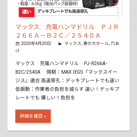
マックス 充電ハンマドリル ＰＪＲ
２６６Ａ－Ｂ２Ｃ／２５４０Ａ
2020年4月20日
tobita11
マックス
,
春の大セール
,
穴あ
け
マックス 充電ハンマドリル PJ-R266A-
B2C/2540A 強靭：MAX IEGS『マックスイー
ジス』適合 高速穿孔：デッキプレートでも速い
低振動：作業者の負担を減らす 速い！デッキプ
レートでも 優しい！負担を
詳細を確認